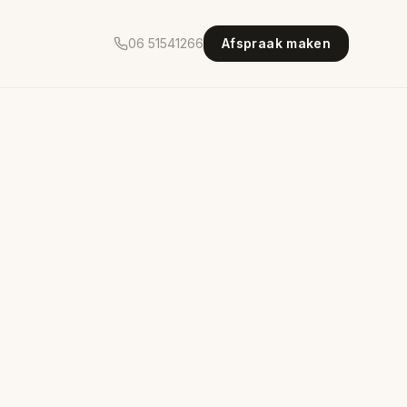
06 51541266
Afspraak maken