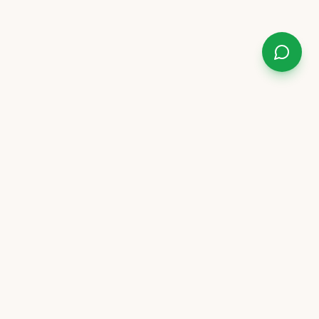
OPENINGSTIJDEN
Ma t/m vr
09:00 – 17:00
Zaterdag
09:00 – 13:00
Zondag
Gesloten
Afspraak vooraf gewenst voor persoonlijk
advies.