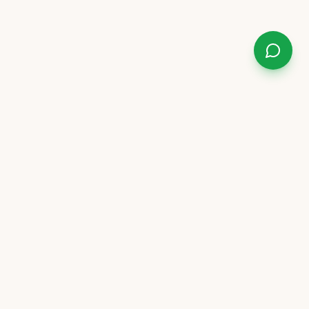
OPENINGSTIJDEN
Ma t/m vr
09:00 – 17:00
Zaterdag
09:00 – 13:00
Zondag
Gesloten
Afspraak vooraf gewenst voor persoonlijk
advies.