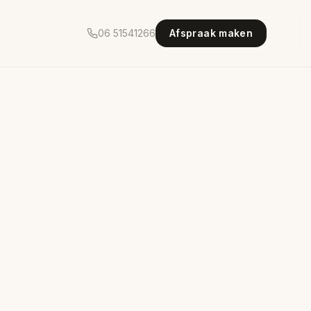
06 51541266
Afspraak maken